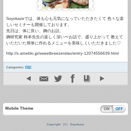
Soyokazeでは、体も心も元気になっていただきたくて 色々な楽
しいセミナーも開催しております。
先日は、体に良い、麹のお話。
麹研究家 柿本先生の楽しく深い〜お話で、盛り上がって 教えて
いただいた簡単に作れるメニューを美味しくいただきました♡
http://s.ameblo.jp/sweetbreezerelax/entry-12074556639.html
Categories:
日記
Mobile Theme
ON
OFF
Copyright （C） Soyokaze