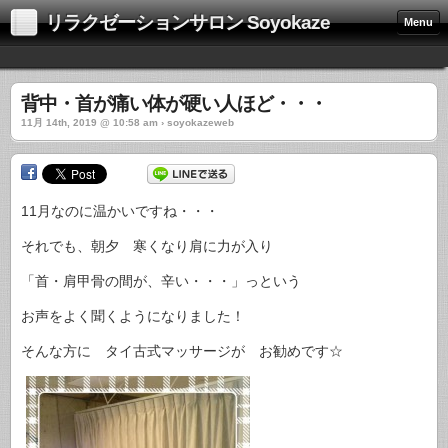
リラクゼーションサロン Soyokaze
Menu
背中・首が痛い体が硬い人ほど・・・
11月 14th, 2019 @ 10:58 am › soyokazeweb
11月なのに温かいですね・・・
それでも、朝夕 寒くなり肩に力が入り
「首・肩甲骨の間が、辛い・・・」っという
お声をよく聞くようになりました！
そんな方に タイ古式マッサージが お勧めです☆